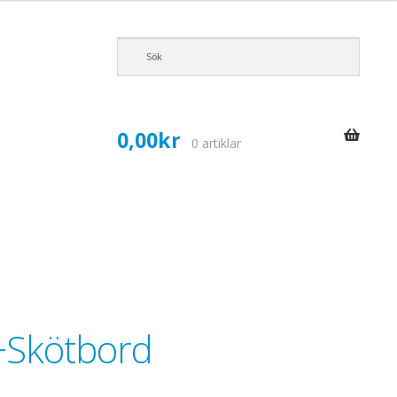
0,00
kr
0 artiklar
C+Skötbord