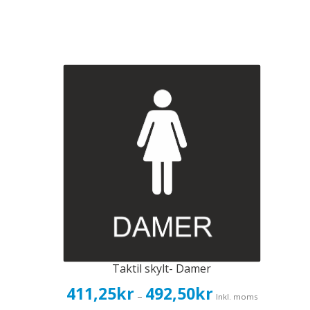
Taktil skylt- Damer
Prisintervall:
411,25
kr
492,50
kr
–
Inkl. moms
411,25kr329,00kr