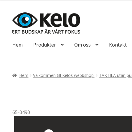
till
492,50kr394
Hoppa
Hoppa
till
till
navigering
innehåll
Hem
Produkter
Om oss
Kontakt
Hem
Välkommen till Kelos webbshop!
TAKTILA utan pun
65-0490