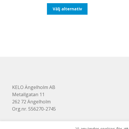
till
Den
Välj alternativ
492,50kr394,00kr
här
produkten
har
flera
varianter.
De
olika
alternativen
kan
väljas
på
produktsidan
KELO Ängelholm AB
Metallgatan 11
262 72 Ängelholm
Org.nr. 556270-2745
Vi använder cookies för att