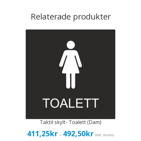
Relaterade produkter
Taktil skylt- Toalett (Dam)
Prisintervall:
411,25
kr
492,50
kr
–
Inkl. moms
411,25kr329,00kr