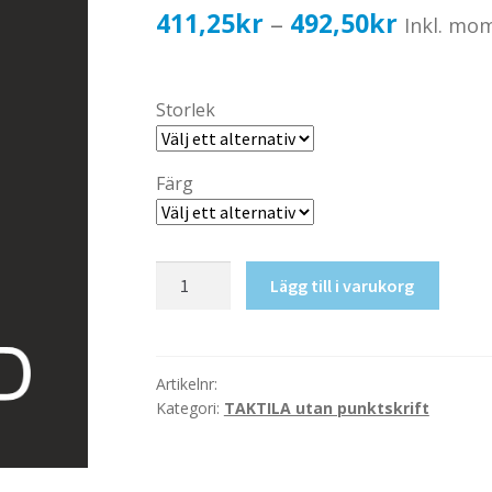
Prisinter
411,25
kr
492,50
kr
–
Inkl. mo
411,25k
till
Storlek
492,50k
Färg
Taktil
Lägg till i varukorg
skylt-
RWC+Skötbord
mängd
Artikelnr:
Kategori:
TAKTILA utan punktskrift