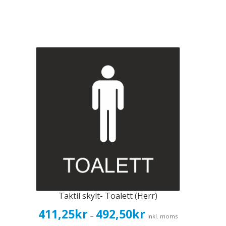
Taktil skylt- Toalett (Herr)
Prisintervall:
411,25
kr
492,50
kr
–
Inkl. moms
411,25kr329,00kr