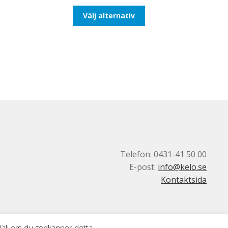
till
Den
Välj alternativ
492,50kr394,00kr
här
produkten
har
flera
varianter.
De
olika
alternativen
kan
väljas
på
produktsidan
Telefon: 0431-41 50 00
E-post:
info@kelo.se
Kontaktsida
 Välj om du godkänner detta.