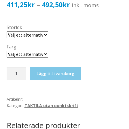
Katalog standardskyltar
Prisintervall:
411,25
kr
492,50
kr
–
Inkl. moms
Köpvillkor Webbshop
411,25kr329,00kr
Sekretess/cookiespolicy; GDPR
till
Storlek
Kontakt
492,50kr394,00kr
Webbshop
Färg
Taktil
Lägg till i varukorg
skylt-
RWC+Skötrum
mängd
Artikelnr:
Kategori:
TAKTILA utan punktskrift
Relaterade produkter