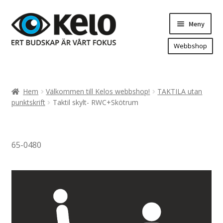
Hoppa
Hoppa
Meny
till
till
navigering
innehåll
Webbshop
Hem
Produkter
Expand
Hem
Välkommen till Kelos webbshop!
TAKTILA utan
underm
Arenareklam
punktskrift
Taktil skylt- RWC+Skötrum
Bygg/hänvisning och områdeskartor
Dekaler och magnetskyltar
65-0480
Fasadskyltar
Flaggor, Roll-ups mm.
Fordonsdekor
Frigolit och akrylskyltar
Fönsterdekor, dekor, sol-säkerhetsfilm