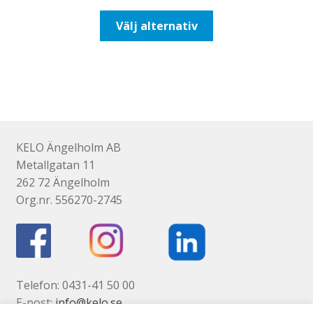
till
Den
Välj alternativ
492,50kr394,00kr
här
produkten
har
flera
varianter.
De
olika
KELO Ängelholm AB
alternativen
Metallgatan 11
kan
262 72 Ängelholm
väljas
Org.nr. 556270-2745
på
produktsidan
Telefon: 0431-41 50 00
E-post:
info@kelo.se