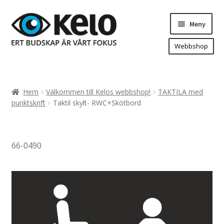
Hoppa
Hoppa
Meny
till
till
navigering
innehåll
Webbshop
Hem
Produkter
Expand
Hem
Välkommen till Kelos webbshop!
TAKTILA med
underm
Arenareklam
punktskrift
Taktil skylt- RWC+Skötbord
Bygg/hänvisning och områdeskartor
Dekaler och magnetskyltar
66-0490
Fasadskyltar
Flaggor, Roll-ups mm.
Fordonsdekor
Frigolit och akrylskyltar
Fönsterdekor, dekor, sol-säkerhetsfilm