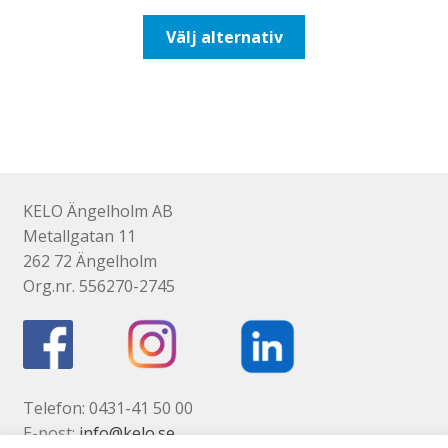
till
Den
Välj alternativ
647,50kr518,00kr
här
produkten
har
flera
varianter.
De
olika
KELO Ängelholm AB
alternativen
Metallgatan 11
kan
262 72 Ängelholm
väljas
Org.nr. 556270-2745
på
produktsidan
Telefon: 0431-41 50 00
E-post:
info@kelo.se