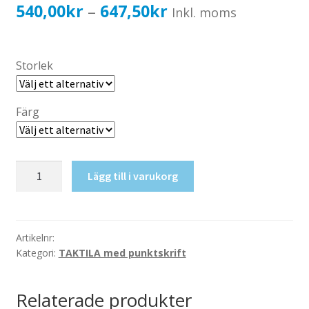
Katalog standardskyltar
Prisintervall:
540,00
kr
647,50
kr
–
Inkl. moms
Köpvillkor Webbshop
540,00kr432,00kr
Sekretess/cookiespolicy; GDPR
till
Storlek
Kontakt
647,50kr518,00kr
Webbshop
Färg
Taktil
Lägg till i varukorg
skylt-
RWC+Skötbord
mängd
Artikelnr:
Kategori:
TAKTILA med punktskrift
Relaterade produkter