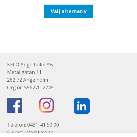
till
Den
Välj alternativ
492,50kr394,00kr
här
produkten
har
flera
varianter.
De
olika
KELO Ängelholm AB
alternativen
Metallgatan 11
kan
262 72 Ängelholm
väljas
Org.nr. 556270-2745
på
produktsidan
Telefon: 0431-41 50 00
E-post:
info@kelo.se