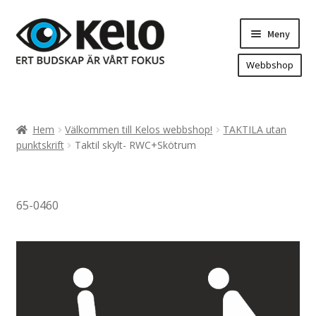
Hoppa
Hoppa
Meny
till
till
navigering
innehåll
Webbshop
Hem
Produkter
Expand
Hem
Välkommen till Kelos webbshop!
TAKTILA utan
underm
Arenareklam
punktskrift
Taktil skylt- RWC+Skötrum
Bygg/hänvisning och områdeskartor
Dekaler och magnetskyltar
65-0460
Fasadskyltar
Flaggor, Roll-ups mm.
Fordonsdekor
Frigolit och akrylskyltar
Fönsterdekor, dekor, sol-säkerhetsfilm