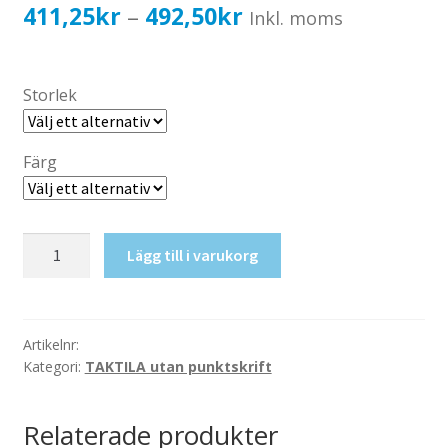
Katalog standardskyltar
Prisintervall:
411,25
kr
492,50
kr
–
Inkl. moms
Köpvillkor Webbshop
411,25kr329,00kr
Sekretess/cookiespolicy; GDPR
till
Storlek
Kontakt
492,50kr394,00kr
Webbshop
Färg
Taktil
Lägg till i varukorg
skylt-
RWC+Skötrum
mängd
Artikelnr:
Kategori:
TAKTILA utan punktskrift
Relaterade produkter