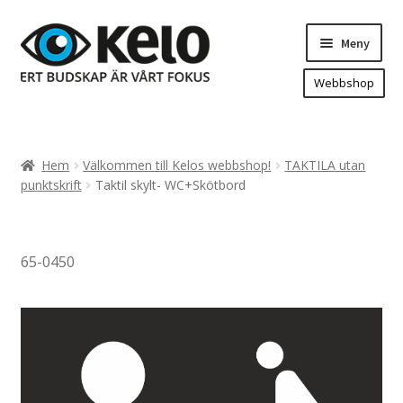
Hoppa
Hoppa
Meny
till
till
navigering
innehåll
Webbshop
Hem
Produkter
Expand
Hem
Välkommen till Kelos webbshop!
TAKTILA utan
underm
Arenareklam
punktskrift
Taktil skylt- WC+Skötbord
Bygg/hänvisning och områdeskartor
Dekaler och magnetskyltar
65-0450
Fasadskyltar
Flaggor, Roll-ups mm.
Fordonsdekor
Frigolit och akrylskyltar
Fönsterdekor, dekor, sol-säkerhetsfilm