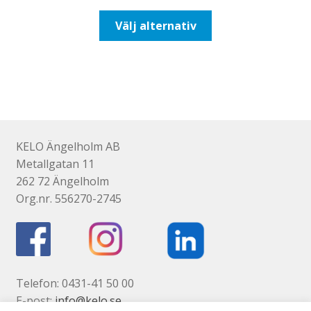
till
Den
Välj alternativ
492,50kr394,00kr
här
produkten
har
flera
varianter.
De
olika
KELO Ängelholm AB
alternativen
Metallgatan 11
kan
262 72 Ängelholm
väljas
Org.nr. 556270-2745
på
produktsidan
Telefon: 0431-41 50 00
E-post:
info@kelo.se