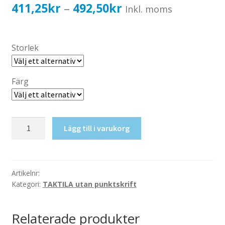
Katalog standardskyltar
Prisintervall:
411,25
kr
492,50
kr
–
Inkl. moms
Köpvillkor Webbshop
411,25kr329,00kr
Sekretess/cookiespolicy; GDPR
till
Storlek
Kontakt
492,50kr394,00kr
Webbshop
Färg
Taktil
Lägg till i varukorg
skylt-
WC+Skötbord
mängd
Artikelnr:
Kategori:
TAKTILA utan punktskrift
Relaterade produkter