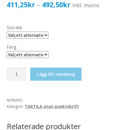
Katalog standardskyltar
Prisintervall:
411,25
kr
492,50
kr
–
Inkl. moms
Köpvillkor Webbshop
411,25kr329,00kr
Sekretess/cookiespolicy; GDPR
till
Storlek
Kontakt
492,50kr394,00kr
Webbshop
Färg
Taktil
Lägg till i varukorg
skylt-
Skötbord
mängd
Artikelnr:
Kategori:
TAKTILA utan punktskrift
Relaterade produkter