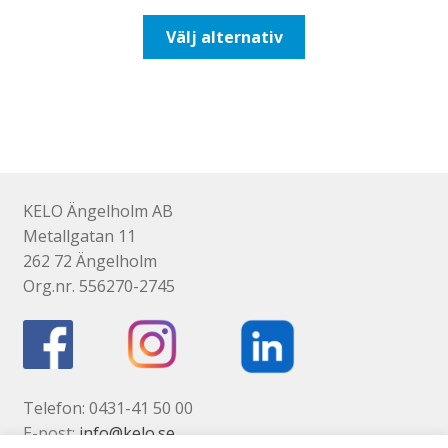
till
Den
Välj alternativ
492,50kr394,00kr
här
produkten
har
flera
varianter.
De
olika
KELO Ängelholm AB
alternativen
Metallgatan 11
kan
262 72 Ängelholm
väljas
Org.nr. 556270-2745
på
produktsidan
Telefon: 0431-41 50 00
E-post:
info@kelo.se