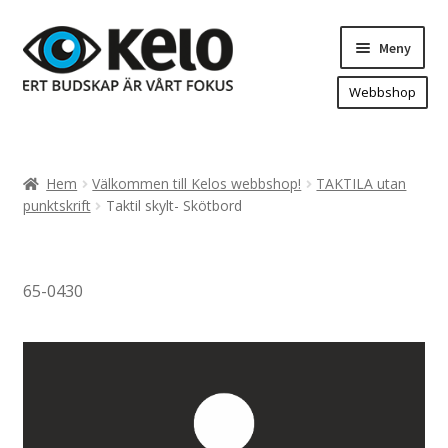
Hoppa
Hoppa
Meny
till
till
navigering
innehåll
Webbshop
Hem
Produkter
Expand
Hem
Välkommen till Kelos webbshop!
TAKTILA utan
underm
Arenareklam
punktskrift
Taktil skylt- Skötbord
Bygg/hänvisning och områdeskartor
Dekaler och magnetskyltar
65-0430
Fasadskyltar
Flaggor, Roll-ups mm.
Fordonsdekor
Frigolit och akrylskyltar
Fönsterdekor, dekor, sol-säkerhetsfilm