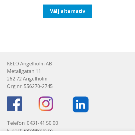
till
Den
Välj alternativ
492,50kr394,00kr
här
produkten
har
flera
varianter.
De
olika
KELO Ängelholm AB
alternativen
Metallgatan 11
kan
262 72 Ängelholm
väljas
Org.nr. 556270-2745
på
produktsidan
Telefon: 0431-41 50 00
E-post:
info@kelo.se