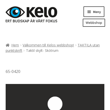
Hoppa
Hoppa
Meny
till
till
navigering
innehåll
Webbshop
Hem
Produkter
Expand
Hem
Välkommen till Kelos webbshop!
TAKTILA utan
underm
Arenareklam
punktskrift
Taktil skylt- Skötrum
Bygg/hänvisning och områdeskartor
Dekaler och magnetskyltar
65-0420
Fasadskyltar
Flaggor, Roll-ups mm.
Fordonsdekor
Frigolit och akrylskyltar
Fönsterdekor, dekor, sol-säkerhetsfilm