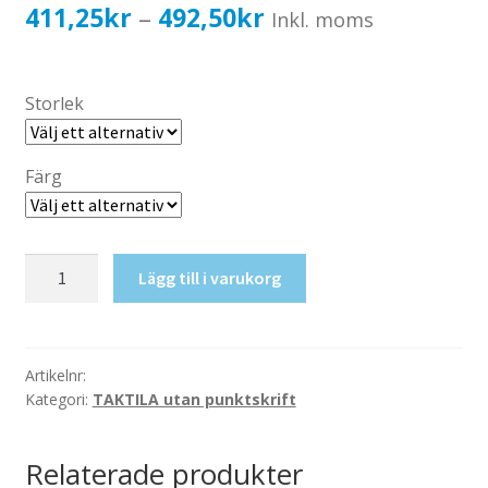
Katalog standardskyltar
Prisintervall:
411,25
kr
492,50
kr
–
Inkl. moms
Köpvillkor Webbshop
411,25kr329,00kr
Sekretess/cookiespolicy; GDPR
till
Storlek
Kontakt
492,50kr394,00kr
Webbshop
Färg
Taktil
Lägg till i varukorg
skylt-
Skötrum
mängd
Artikelnr:
Kategori:
TAKTILA utan punktskrift
Relaterade produkter