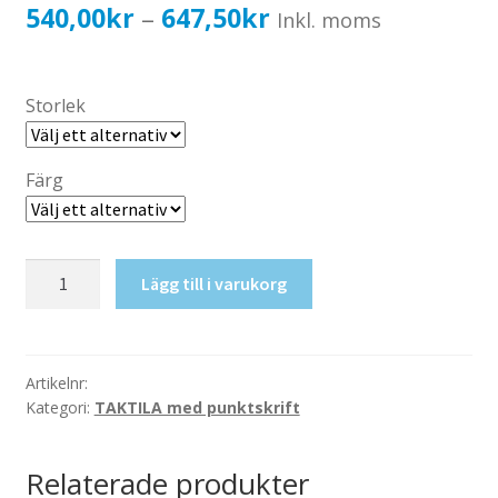
Katalog standardskyltar
Prisintervall:
540,00
kr
647,50
kr
–
Inkl. moms
Köpvillkor Webbshop
540,00kr432,00kr
Sekretess/cookiespolicy; GDPR
till
Storlek
Kontakt
647,50kr518,00kr
Webbshop
Färg
Taktil
Lägg till i varukorg
skylt-
Textilslöjd
mängd
Artikelnr:
Kategori:
TAKTILA med punktskrift
Relaterade produkter