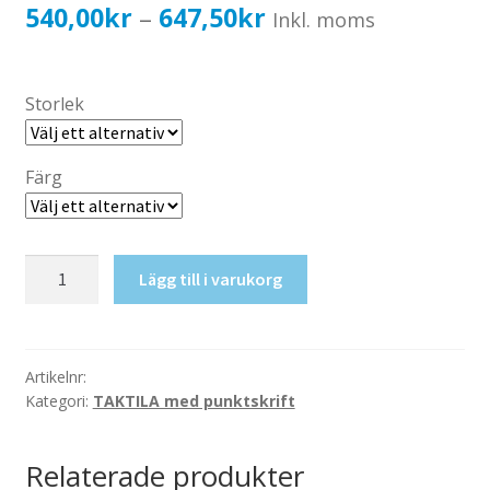
Katalog standardskyltar
Prisintervall:
540,00
kr
647,50
kr
–
Inkl. moms
Köpvillkor Webbshop
540,00kr432,00kr
Sekretess/cookiespolicy; GDPR
till
Storlek
Kontakt
647,50kr518,00kr
Webbshop
Färg
Taktil
Lägg till i varukorg
skylt-
Kemi
mängd
Artikelnr:
Kategori:
TAKTILA med punktskrift
Relaterade produkter