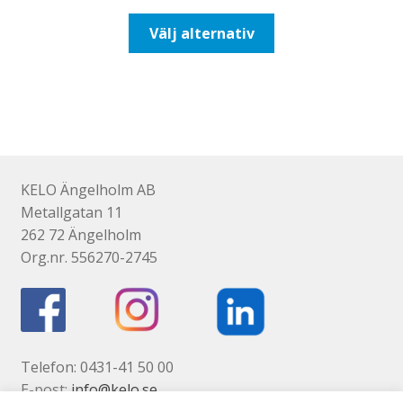
till
Den
Välj alternativ
647,50kr518,00kr
här
produkten
har
flera
varianter.
De
olika
KELO Ängelholm AB
alternativen
Metallgatan 11
kan
262 72 Ängelholm
väljas
Org.nr. 556270-2745
på
produktsidan
Telefon: 0431-41 50 00
E-post:
info@kelo.se