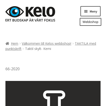
Hoppa
Hoppa
Meny
till
till
navigering
innehåll
Webbshop
Hem
Produkter
Expand
Hem
Välkommen till Kelos webbshop!
TAKTILA med
underm
Arenareklam
punktskrift
Taktil skylt- Kemi
Bygg/hänvisning och områdeskartor
Dekaler och magnetskyltar
66-2020
Fasadskyltar
Flaggor, Roll-ups mm.
Fordonsdekor
Frigolit och akrylskyltar
Fönsterdekor, dekor, sol-säkerhetsfilm