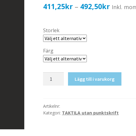
Prisinter
411,25
kr
492,50
kr
–
Inkl. mo
411,25k
till
Storlek
492,50k
Färg
Taktil
Lägg till i varukorg
skylt-
Trappa
mängd
Artikelnr:
Kategori:
TAKTILA utan punktskrift