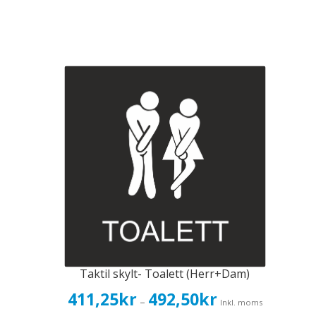
Taktil skylt- Toalett (Herr+Dam)
Prisintervall:
411,25
kr
492,50
kr
–
Inkl. moms
411,25kr329,00kr