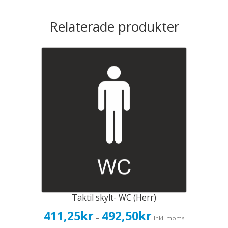
Relaterade produkter
Taktil skylt- WC (Herr)
Prisintervall:
411,25
kr
492,50
kr
–
Inkl. moms
411,25kr329,00kr