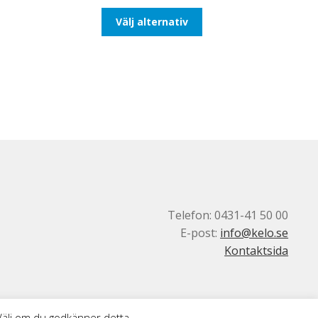
till
Den
Välj alternativ
492,50kr394,00kr
här
produkten
har
flera
varianter.
De
olika
alternativen
kan
väljas
på
produktsidan
Telefon: 0431-41 50 00
E-post:
info@kelo.se
Kontaktsida
 Välj om du godkänner detta.