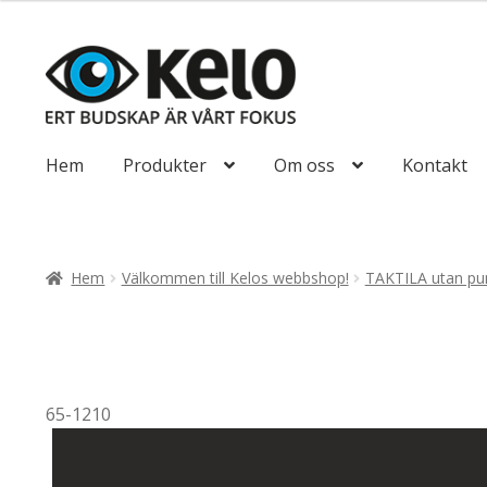
till
492,50kr394
Hoppa
Hoppa
till
till
navigering
innehåll
Hem
Produkter
Om oss
Kontakt
Hem
Välkommen till Kelos webbshop!
TAKTILA utan pun
65-1210