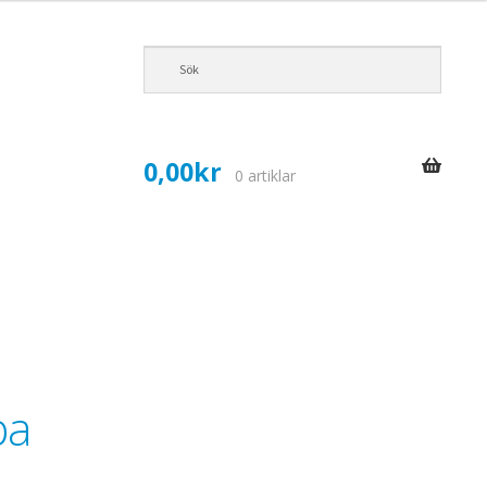
0,00
kr
0 artiklar
pa