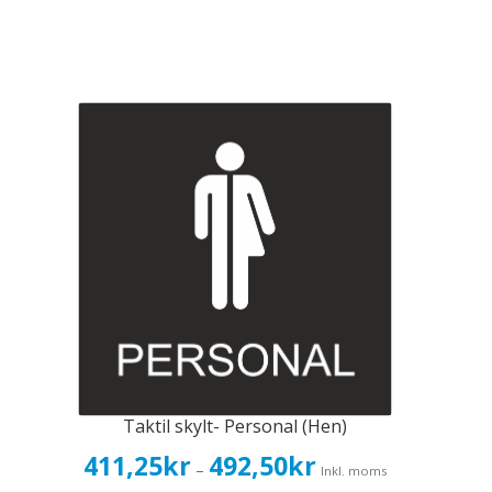
Taktil skylt- Personal (Hen)
Prisintervall:
411,25
kr
492,50
kr
–
Inkl. moms
411,25kr329,00kr