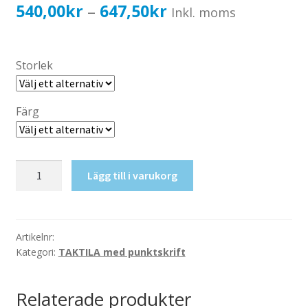
Katalog standardskyltar
Prisintervall:
540,00
kr
647,50
kr
–
Inkl. moms
Köpvillkor Webbshop
540,00kr432,00kr
Sekretess/cookiespolicy; GDPR
till
Storlek
Kontakt
647,50kr518,00kr
Webbshop
Färg
Taktil
Lägg till i varukorg
skylt-
Våning
2
mängd
Artikelnr:
Kategori:
TAKTILA med punktskrift
Relaterade produkter