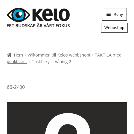
Hoppa
Hoppa
Meny
till
till
navigering
innehåll
Webbshop
Hem
Produkter
Expand
Hem
Välkommen till Kelos webbshop!
TAKTILA med
underm
Arenareklam
punktskrift
Taktil skylt- Våning 2
Bygg/hänvisning och områdeskartor
Dekaler och magnetskyltar
66-2400
Fasadskyltar
Flaggor, Roll-ups mm.
Fordonsdekor
Frigolit och akrylskyltar
Fönsterdekor, dekor, sol-säkerhetsfilm