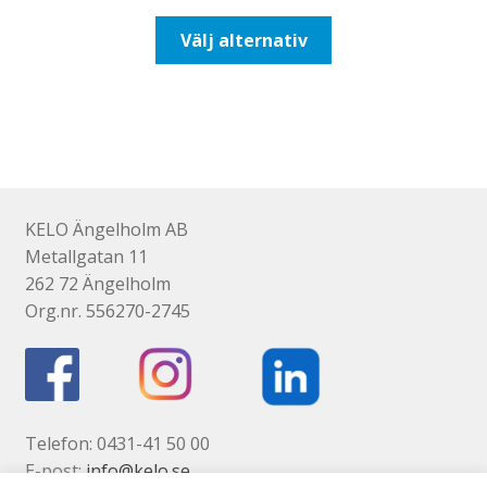
till
Den
Välj alternativ
647,50kr518,00kr
här
produkten
har
flera
varianter.
De
olika
KELO Ängelholm AB
alternativen
Metallgatan 11
kan
262 72 Ängelholm
väljas
Org.nr. 556270-2745
på
produktsidan
Telefon: 0431-41 50 00
E-post:
info@kelo.se