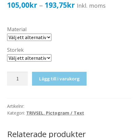
Katalog standardskyltar
Prisintervall:
105,00
kr
193,75
kr
–
Inkl. moms
Köpvillkor Webbshop
105,00kr84,00kr
Sekretess/cookiespolicy; GDPR
till
Material
Kontakt
193,75kr155,00kr
Webbshop
Storlek
Textilslöjd
Lägg till i varukorg
mängd
Artikelnr:
Kategori:
TRIVSEL. Pictogram / Text
Relaterade produkter