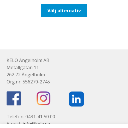
till
Den
Välj alternativ
193,75kr155,00kr
här
produkten
har
flera
varianter.
De
olika
KELO Ängelholm AB
alternativen
Metallgatan 11
kan
262 72 Ängelholm
väljas
Org.nr. 556270-2745
på
produktsidan
Telefon: 0431-41 50 00
E-post:
info@kelo.se