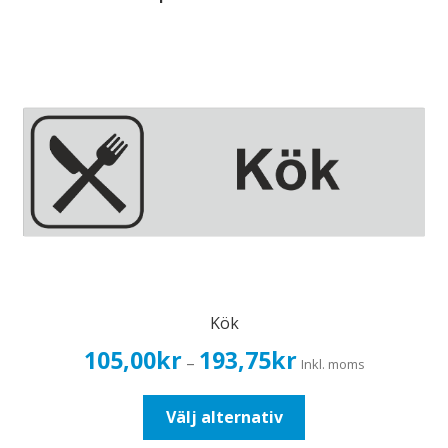
Kök
Prisintervall:
105,00
kr
193,75
kr
–
Inkl. moms
105,00kr84,00kr
till
Den
Välj alternativ
193,75kr155,00kr
här