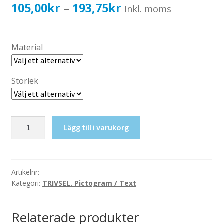
Katalog standardskyltar
Prisintervall:
105,00
kr
193,75
kr
–
Inkl. moms
Köpvillkor Webbshop
105,00kr84,00kr
Sekretess/cookiespolicy; GDPR
till
Material
Kontakt
193,75kr155,00kr
Webbshop
Storlek
Träslöjd
Lägg till i varukorg
mängd
Artikelnr:
Kategori:
TRIVSEL. Pictogram / Text
Relaterade produkter