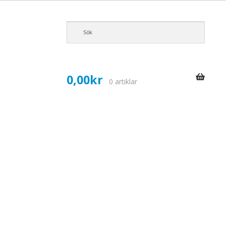
0,00
kr
0 artiklar