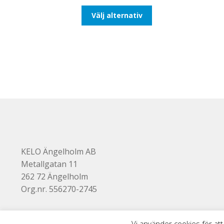
till
Den
Välj alternativ
116,25kr93,00kr
här
produkten
har
flera
varianter.
De
olika
alternativen
kan
väljas
på
produktsidan
KELO Ängelholm AB
Metallgatan 11
262 72 Ängelholm
Org.nr. 556270-2745
Vi använder cookies för att