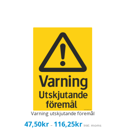
Varning utskjutande föremål
Prisintervall:
47,50
kr
116,25
kr
–
Inkl. moms
47,50kr38,00kr