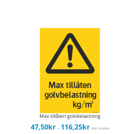
Max tillåten golvbelastning
Prisintervall:
47,50
kr
116,25
kr
–
Inkl. moms
47,50kr38,00kr