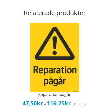
Relaterade produkter
Reparation pågår
Prisintervall:
47,50
kr
116,25
kr
–
Inkl. moms
47,50kr38,00kr