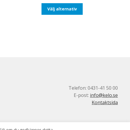
till
Den
Välj alternativ
116,25kr93,00kr
här
produkten
har
flera
varianter.
De
olika
alternativen
kan
väljas
på
produktsidan
Telefon: 0431-41 50 00
E-post:
info@kelo.se
Kontaktsida
 Välj om du godkänner detta.