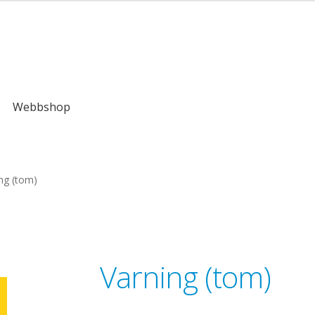
kr
Webbshop
ng (tom)
Varning (tom)