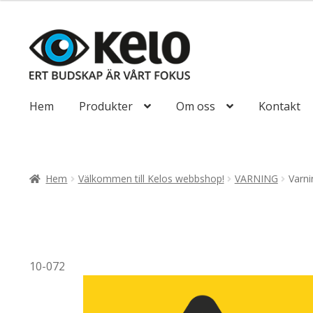
till
116,25kr93,00
Hoppa
Hoppa
till
till
navigering
innehåll
Hem
Produkter
Om oss
Kontakt
Hem
Välkommen till Kelos webbshop!
VARNING
Varni
10-072