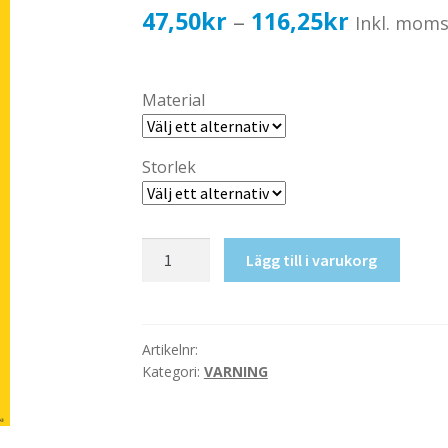
Prisinterv
47,50
kr
116,25
kr
–
Inkl. mom
47,50kr3
till
Material
116,25kr
Storlek
Varning
Lägg till i varukorg
(tom)
mängd
Artikelnr:
Kategori:
VARNING