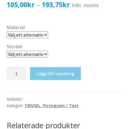
Katalog standardskyltar
Prisintervall:
105,00
kr
193,75
kr
–
Inkl. moms
Köpvillkor Webbshop
105,00kr84,00kr
Sekretess/cookiespolicy; GDPR
till
Material
Kontakt
193,75kr155,00kr
Webbshop
Storlek
WC,
Lägg till i varukorg
Herrar
mängd
Artikelnr:
Kategori:
TRIVSEL. Pictogram / Text
Relaterade produkter