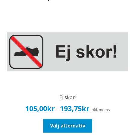
Ej skor!
Prisintervall:
105,00
kr
193,75
kr
–
Inkl. moms
105,00kr84,00kr
till
Den
Välj alternativ
193,75kr155,00kr
här