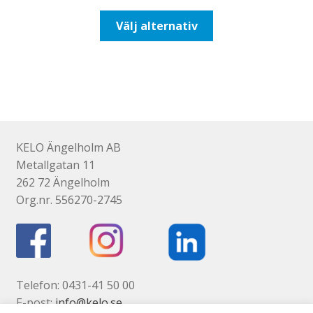
till
Den
Välj alternativ
193,75kr155,00kr
här
produkten
har
flera
varianter.
De
olika
KELO Ängelholm AB
alternativen
Metallgatan 11
kan
262 72 Ängelholm
väljas
Org.nr. 556270-2745
på
produktsidan
Telefon: 0431-41 50 00
E-post:
info@kelo.se