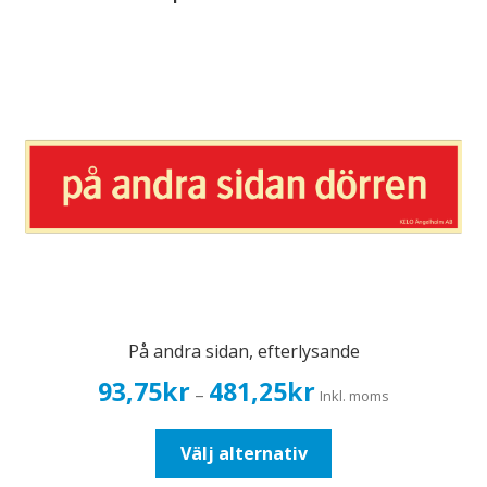
På andra sidan, efterlysande
Prisintervall:
93,75
kr
481,25
kr
–
Inkl. moms
93,75kr75,00kr
till
Den
Välj alternativ
481,25kr385,00kr
här