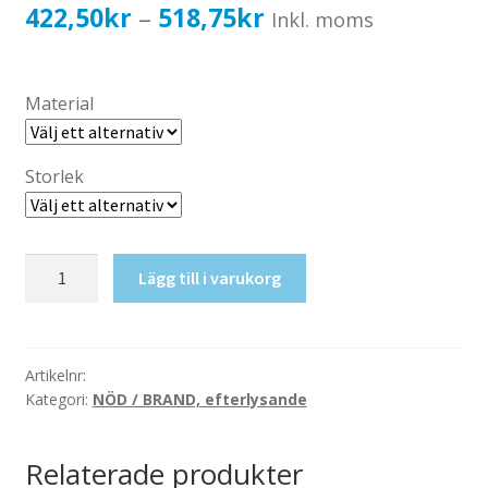
Katalog standardskyltar
Prisintervall:
422,50
kr
518,75
kr
–
Inkl. moms
Köpvillkor Webbshop
422,50kr338,00kr
Sekretess/cookiespolicy; GDPR
till
Material
Kontakt
518,75kr415,00kr
Webbshop
Storlek
Akutvagn
Lägg till i varukorg
mängd
Artikelnr:
Kategori:
NÖD / BRAND, efterlysande
Relaterade produkter