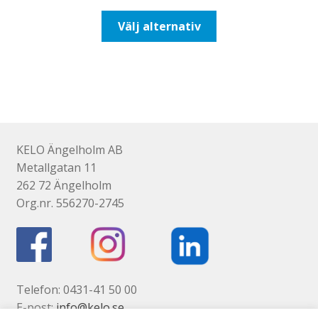
till
Den
Välj alternativ
518,75kr415,00kr
här
produkten
har
flera
varianter.
De
olika
KELO Ängelholm AB
alternativen
Metallgatan 11
kan
262 72 Ängelholm
väljas
Org.nr. 556270-2745
på
produktsidan
Telefon: 0431-41 50 00
E-post:
info@kelo.se