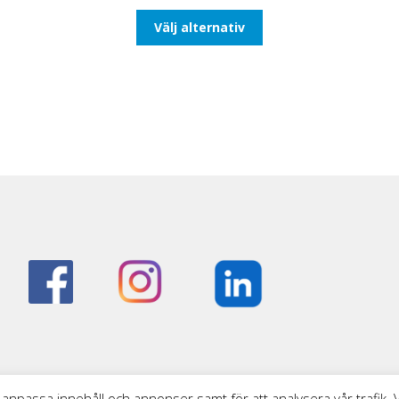
till
Den
Välj alternativ
481,25kr385,00kr
här
produkten
har
flera
varianter.
De
olika
alternativen
kan
väljas
på
produktsidan
 anpassa innehåll och annonser samt för att analysera vår trafik.