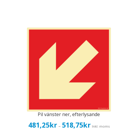
Pil vänster ner, efterlysande
Prisintervall:
481,25
kr
518,75
kr
–
Inkl. moms
481,25kr385,00kr