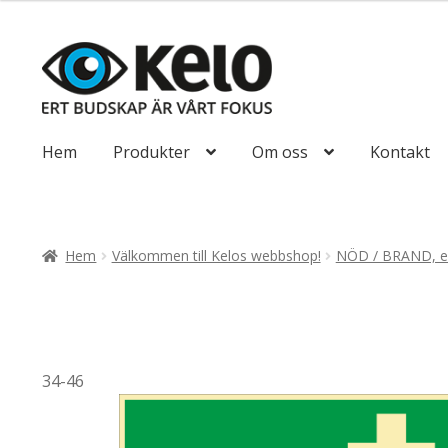
till
518,75kr415
Hoppa
Hoppa
till
till
navigering
innehåll
Hem
Produkter
Om oss
Kontakt
Hem
Välkommen till Kelos webbshop!
NÖD / BRAND, ef
34-46