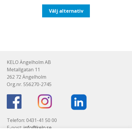
till
Den
Välj alternativ
518,75kr415,00kr
här
produkten
har
flera
varianter.
De
olika
KELO Ängelholm AB
alternativen
Metallgatan 11
kan
262 72 Ängelholm
väljas
Org.nr. 556270-2745
på
produktsidan
Telefon: 0431-41 50 00
E-post:
info@kelo.se