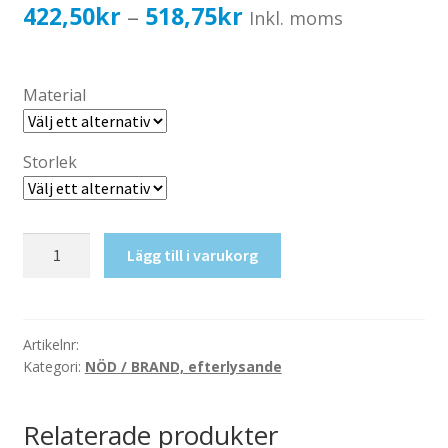
Katalog standardskyltar
Prisintervall:
422,50
kr
518,75
kr
–
Inkl. moms
Köpvillkor Webbshop
422,50kr338,00kr
Sekretess/cookiespolicy; GDPR
till
Material
Kontakt
518,75kr415,00kr
Webbshop
Storlek
Defibrillator
Lägg till i varukorg
mängd
Artikelnr:
Kategori:
NÖD / BRAND, efterlysande
Relaterade produkter