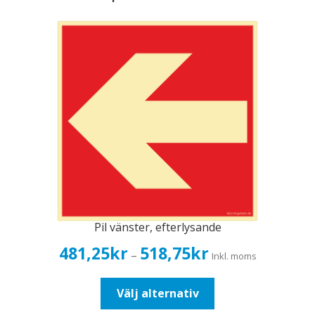
Pil vänster, efterlysande
Prisintervall:
481,25
kr
518,75
kr
–
Inkl. moms
481,25kr385,00kr
till
Den
Välj alternativ
518,75kr415,00kr
här