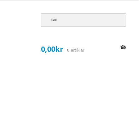
0,00
kr
0 artiklar