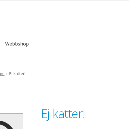
kr
Webbshop
ram
Ej katter!
Ej katter!