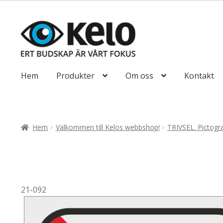
till
110,00kr88,00
Hoppa
Hoppa
till
till
navigering
innehåll
Hem
Produkter
Om oss
Kontakt
Hem
Välkommen till Kelos webbshop!
TRIVSEL. Pictog
21-092