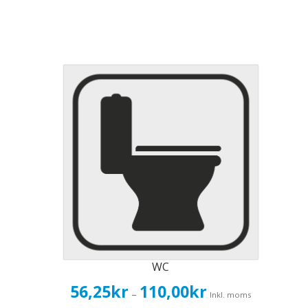
WC
Prisintervall:
56,25
kr
110,00
kr
–
Inkl. moms
56,25kr45,00kr