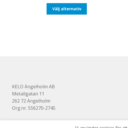
till
Den
Välj alternativ
110,00kr88,00kr
här
produkten
har
flera
varianter.
De
olika
alternativen
kan
väljas
på
produktsidan
KELO Ängelholm AB
Metallgatan 11
262 72 Ängelholm
Org.nr. 556270-2745
Vi använder cookies för att