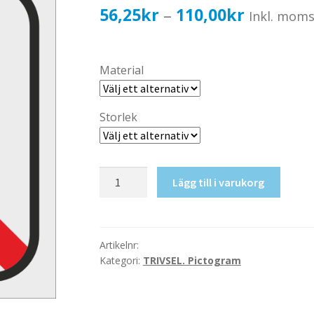
Prisinterv
56,25
kr
110,00
kr
–
Inkl. mom
56,25kr4
till
Material
110,00kr
Storlek
Ej
Lägg till i varukorg
katter!
mängd
Artikelnr:
Kategori:
TRIVSEL. Pictogram