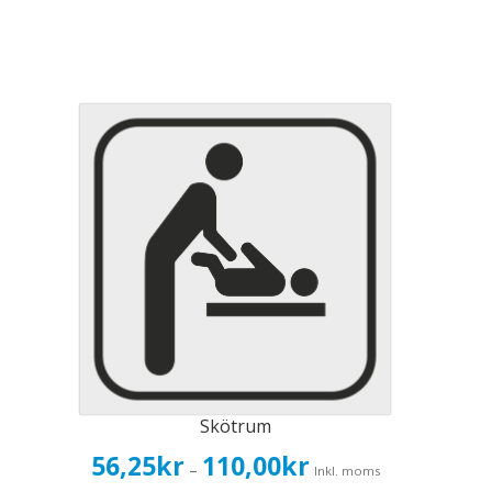
Skötrum
Prisintervall:
56,25
kr
110,00
kr
–
Inkl. moms
56,25kr45,00kr