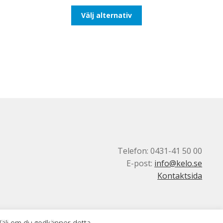
till
Den
Välj alternativ
110,00kr88,00kr
här
produkten
har
flera
varianter.
De
olika
alternativen
kan
väljas
på
produktsidan
Telefon: 0431-41 50 00
E-post:
info@kelo.se
Kontaktsida
 Välj om du godkänner detta.