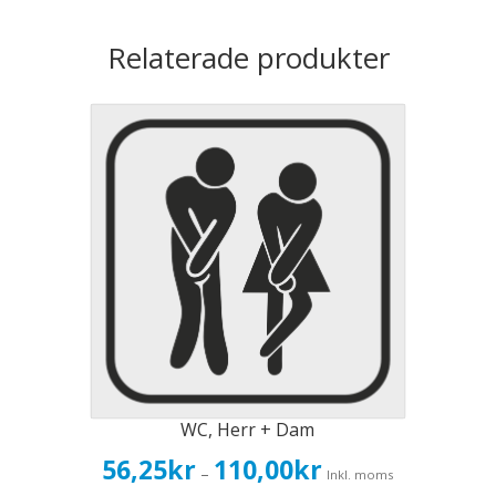
Relaterade produkter
WC, Herr + Dam
Prisintervall:
56,25
kr
110,00
kr
–
Inkl. moms
56,25kr45,00kr