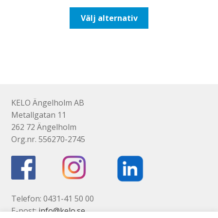
till
Den
Välj alternativ
193,75kr155,00kr
här
produkten
har
flera
varianter.
De
olika
KELO Ängelholm AB
alternativen
Metallgatan 11
kan
262 72 Ängelholm
väljas
Org.nr. 556270-2745
på
produktsidan
Telefon: 0431-41 50 00
E-post:
info@kelo.se