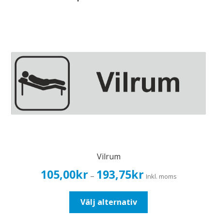
Vilrum
Prisintervall:
105,00
kr
193,75
kr
–
Inkl. moms
105,00kr84,00kr
till
Den
Välj alternativ
193,75kr155,00kr
här