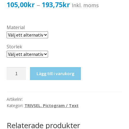
Katalog standardskyltar
Prisintervall:
105,00
kr
193,75
kr
–
Inkl. moms
Köpvillkor Webbshop
105,00kr84,00kr
Sekretess/cookiespolicy; GDPR
till
Material
Kontakt
193,75kr155,00kr
Webbshop
Storlek
Latrintömning
Lägg till i varukorg
mängd
Artikelnr:
Kategori:
TRIVSEL. Pictogram / Text
Relaterade produkter