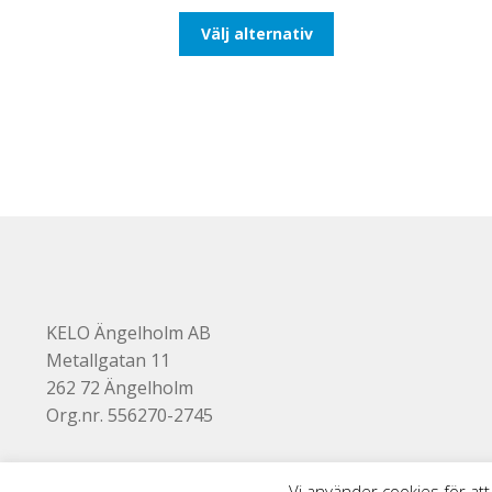
till
Den
Välj alternativ
110,00kr88,00kr
här
produkten
har
flera
varianter.
De
olika
alternativen
kan
väljas
på
produktsidan
KELO Ängelholm AB
Metallgatan 11
262 72 Ängelholm
Org.nr. 556270-2745
Vi använder cookies för att