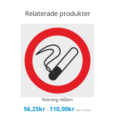
Relaterade produkter
Rökning tillåten
Prisintervall:
56,25
kr
110,00
kr
–
Inkl. moms
56,25kr45,00kr