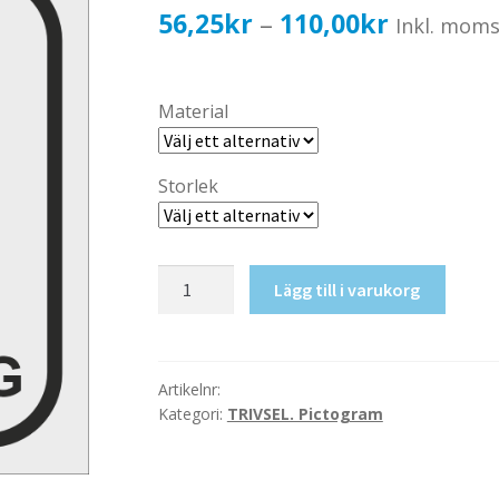
Prisinterv
56,25
kr
110,00
kr
–
Inkl. mom
56,25kr4
till
Material
110,00kr
Storlek
Omklädning,
Lägg till i varukorg
Dam
mängd
Artikelnr:
Kategori:
TRIVSEL. Pictogram