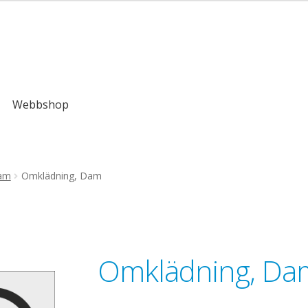
kr
Webbshop
ram
Omklädning, Dam
Omklädning, Da