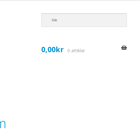
0,00
kr
0 artiklar
m