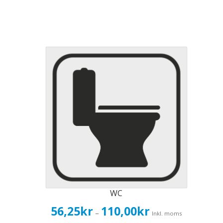
WC
Prisintervall:
56,25
kr
110,00
kr
–
Inkl. moms
56,25kr45,00kr