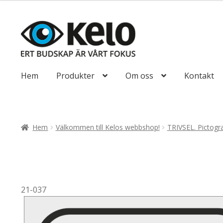
till
110,00kr88,00
Hoppa
Hoppa
till
till
navigering
innehåll
Hem
Produkter
Om oss
Kontakt
Hem
Välkommen till Kelos webbshop!
TRIVSEL. Pictog
21-037