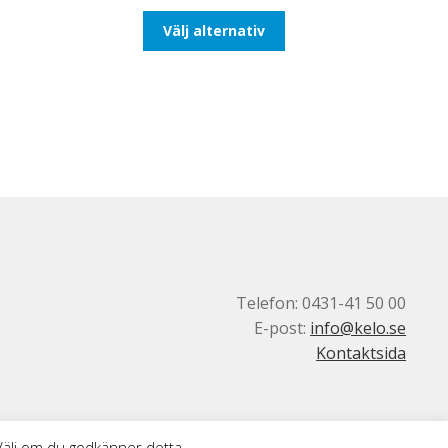
till
Den
Välj alternativ
110,00kr88,00kr
här
produkten
har
flera
varianter.
De
olika
alternativen
kan
väljas
på
produktsidan
Telefon: 0431-41 50 00
E-post:
info@kelo.se
Kontaktsida
 Välj om du godkänner detta.