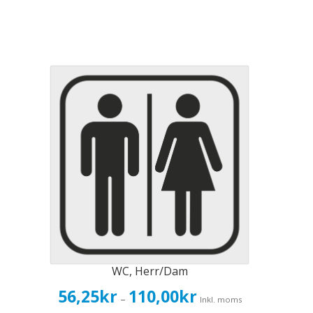
WC, Herr/Dam
Prisintervall:
56,25
kr
110,00
kr
–
Inkl. moms
56,25kr45,00kr