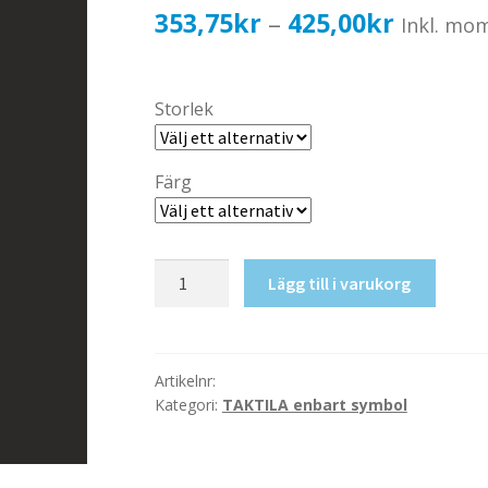
Prisinter
353,75
kr
425,00
kr
–
Inkl. mo
353,75k
till
Storlek
425,00k
Färg
Taktil
Lägg till i varukorg
skylt-
Rullatorer
mängd
Artikelnr:
Kategori:
TAKTILA enbart symbol