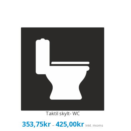
Taktil skylt- WC
Prisintervall:
353,75
kr
425,00
kr
–
Inkl. moms
353,75kr283,00kr