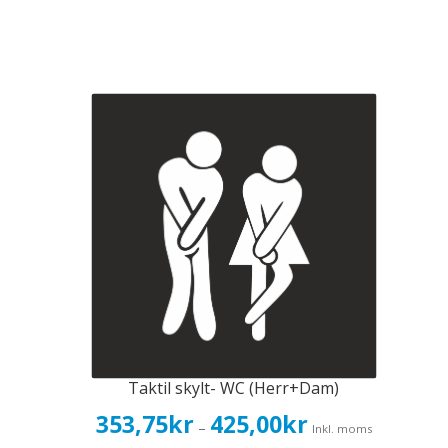
Taktil skylt- WC (Herr+Dam)
Prisintervall:
353,75
kr
425,00
kr
–
Inkl. moms
353,75kr283,00kr