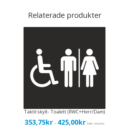
Relaterade produkter
Taktil skylt- Toalett (RWC+Herr/Dam)
Prisintervall:
353,75
kr
425,00
kr
–
Inkl. moms
353,75kr283,00kr