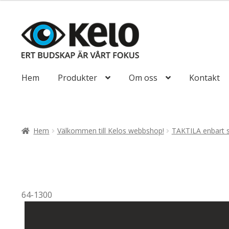
till
425,00kr340
Hoppa
Hoppa
till
till
navigering
innehåll
Hem
Produkter
Om oss
Kontakt
Hem
Välkommen till Kelos webbshop!
TAKTILA enbart 
64-1300