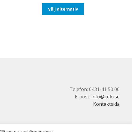
till
Den
Välj alternativ
425,00kr340,00kr
här
produkten
har
flera
varianter.
De
olika
alternativen
kan
väljas
på
produktsidan
Telefon: 0431-41 50 00
E-post:
info@kelo.se
Kontaktsida
 Välj om du godkänner detta.