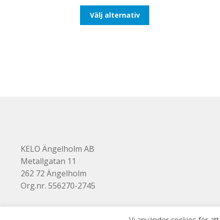
till
Den
Välj alternativ
425,00kr340,00kr
här
produkten
har
flera
varianter.
De
olika
alternativen
kan
väljas
på
produktsidan
KELO Ängelholm AB
Metallgatan 11
262 72 Ängelholm
Org.nr. 556270-2745
Vi använder cookies för att