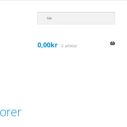
0,00
kr
0 artiklar
torer