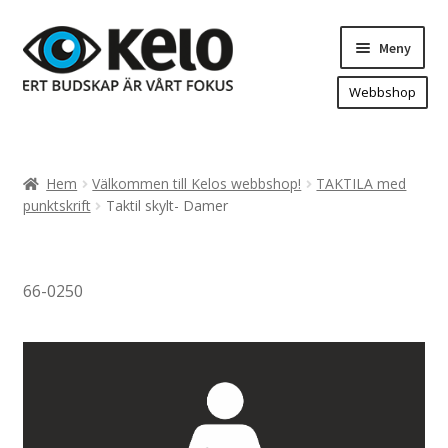
Hoppa
Hoppa
Meny
till
till
navigering
innehåll
Webbshop
Hem
Produkter
Expand
Hem
Välkommen till Kelos webbshop!
TAKTILA med
underm
Arenareklam
punktskrift
Taktil skylt- Damer
Bygg/hänvisning och områdeskartor
Dekaler och magnetskyltar
66-0250
Fasadskyltar
Flaggor, Roll-ups mm.
Fordonsdekor
Frigolit och akrylskyltar
Fönsterdekor, dekor, sol-säkerhetsfilm