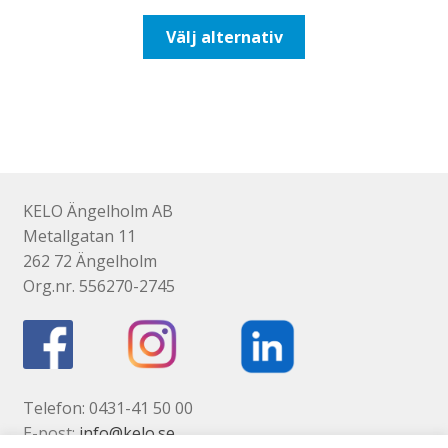
till
Den
Välj alternativ
647,50kr518,00kr
här
produkten
har
flera
varianter.
De
olika
KELO Ängelholm AB
alternativen
Metallgatan 11
kan
262 72 Ängelholm
väljas
Org.nr. 556270-2745
på
produktsidan
Telefon: 0431-41 50 00
E-post:
info@kelo.se