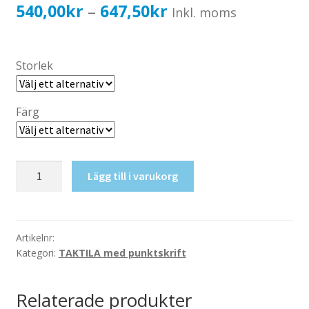
Katalog standardskyltar
Prisintervall:
540,00
kr
647,50
kr
–
Inkl. moms
Köpvillkor Webbshop
540,00kr432,00kr
Sekretess/cookiespolicy; GDPR
till
Storlek
Kontakt
647,50kr518,00kr
Webbshop
Färg
Taktil
Lägg till i varukorg
skylt-
Damer
mängd
Artikelnr:
Kategori:
TAKTILA med punktskrift
Relaterade produkter