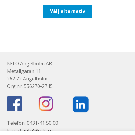
till
Den
Välj alternativ
647,50kr518,00kr
här
produkten
har
flera
varianter.
De
olika
KELO Ängelholm AB
alternativen
Metallgatan 11
kan
262 72 Ängelholm
väljas
Org.nr. 556270-2745
på
produktsidan
Telefon: 0431-41 50 00
E-post:
info@kelo.se