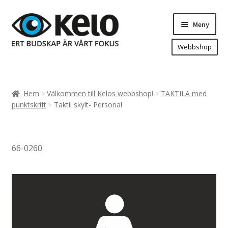
Hoppa
Hoppa
Meny
till
till
navigering
innehåll
Webbshop
Hem
Produkter
Expand
Hem
Välkommen till Kelos webbshop!
TAKTILA med
underm
Arenareklam
punktskrift
Taktil skylt- Personal
Bygg/hänvisning och områdeskartor
Dekaler och magnetskyltar
66-0260
Fasadskyltar
Flaggor, Roll-ups mm.
Fordonsdekor
Frigolit och akrylskyltar
Fönsterdekor, dekor, sol-säkerhetsfilm