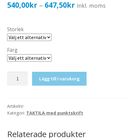
Katalog standardskyltar
Prisintervall:
540,00
kr
647,50
kr
–
Inkl. moms
Köpvillkor Webbshop
540,00kr432,00kr
Sekretess/cookiespolicy; GDPR
till
Storlek
Kontakt
647,50kr518,00kr
Webbshop
Färg
Taktil
Lägg till i varukorg
skylt-
Personal
mängd
Artikelnr:
Kategori:
TAKTILA med punktskrift
Relaterade produkter