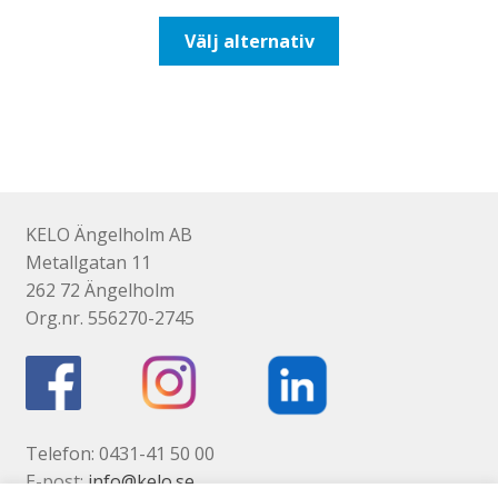
till
Den
Välj alternativ
647,50kr518,00kr
här
produkten
har
flera
varianter.
De
olika
KELO Ängelholm AB
alternativen
Metallgatan 11
kan
262 72 Ängelholm
väljas
Org.nr. 556270-2745
på
produktsidan
Telefon: 0431-41 50 00
E-post:
info@kelo.se