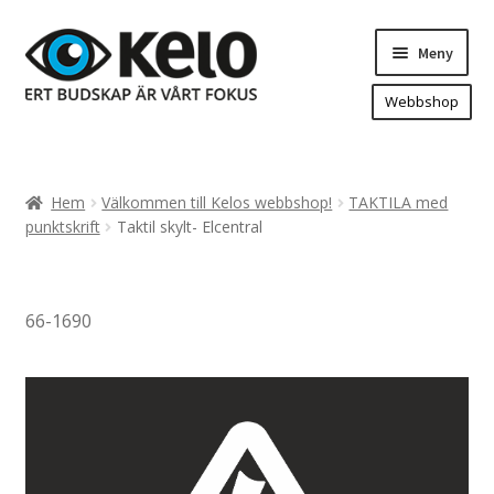
Hoppa
Hoppa
Meny
till
till
navigering
innehåll
Webbshop
Hem
Produkter
Expand
Hem
Välkommen till Kelos webbshop!
TAKTILA med
underm
Arenareklam
punktskrift
Taktil skylt- Elcentral
Bygg/hänvisning och områdeskartor
Dekaler och magnetskyltar
66-1690
Fasadskyltar
Flaggor, Roll-ups mm.
Fordonsdekor
Frigolit och akrylskyltar
Fönsterdekor, dekor, sol-säkerhetsfilm