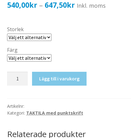
Katalog standardskyltar
Prisintervall:
540,00
kr
647,50
kr
–
Inkl. moms
Köpvillkor Webbshop
540,00kr432,00kr
Sekretess/cookiespolicy; GDPR
till
Storlek
Kontakt
647,50kr518,00kr
Webbshop
Färg
Taktil
Lägg till i varukorg
skylt-
Elcentral
mängd
Artikelnr:
Kategori:
TAKTILA med punktskrift
Relaterade produkter