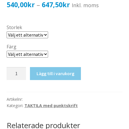
Katalog standardskyltar
Prisintervall:
540,00
kr
647,50
kr
–
Inkl. moms
Köpvillkor Webbshop
540,00kr432,00kr
Sekretess/cookiespolicy; GDPR
till
Storlek
Kontakt
647,50kr518,00kr
Webbshop
Färg
Taktil
Lägg till i varukorg
skylt-
Elrum
mängd
Artikelnr:
Kategori:
TAKTILA med punktskrift
Relaterade produkter