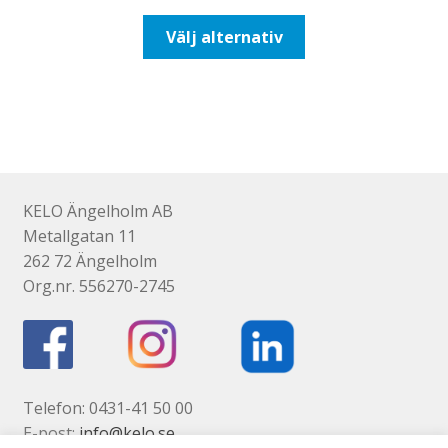
till
Den
Välj alternativ
647,50kr518,00kr
här
produkten
har
flera
varianter.
De
olika
KELO Ängelholm AB
alternativen
Metallgatan 11
kan
262 72 Ängelholm
väljas
Org.nr. 556270-2745
på
produktsidan
Telefon: 0431-41 50 00
E-post:
info@kelo.se