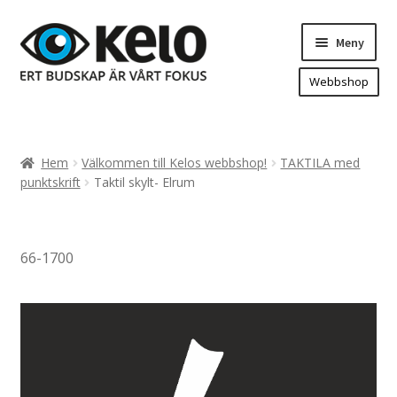
Hoppa
Hoppa
Meny
till
till
navigering
innehåll
Webbshop
Hem
Produkter
Expand
Hem
Välkommen till Kelos webbshop!
TAKTILA med
underm
Arenareklam
punktskrift
Taktil skylt- Elrum
Bygg/hänvisning och områdeskartor
Dekaler och magnetskyltar
66-1700
Fasadskyltar
Flaggor, Roll-ups mm.
Fordonsdekor
Frigolit och akrylskyltar
Fönsterdekor, dekor, sol-säkerhetsfilm