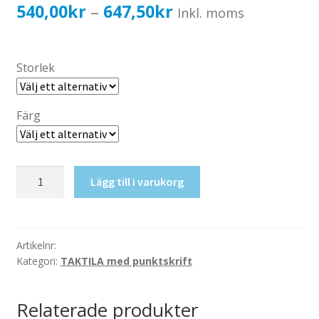
Katalog standardskyltar
Prisintervall:
540,00
kr
647,50
kr
–
Inkl. moms
Köpvillkor Webbshop
540,00kr432,00kr
Sekretess/cookiespolicy; GDPR
till
Storlek
Kontakt
647,50kr518,00kr
Webbshop
Färg
Taktil
Lägg till i varukorg
skylt-
Elcentral
mängd
Artikelnr:
Kategori:
TAKTILA med punktskrift
Relaterade produkter