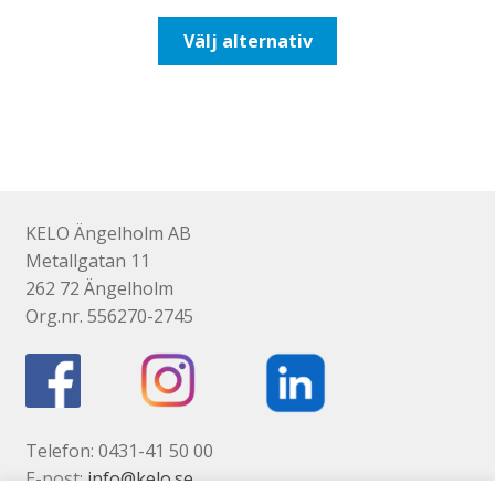
till
Den
Välj alternativ
647,50kr518,00kr
här
produkten
har
flera
varianter.
De
olika
KELO Ängelholm AB
alternativen
Metallgatan 11
kan
262 72 Ängelholm
väljas
Org.nr. 556270-2745
på
produktsidan
Telefon: 0431-41 50 00
E-post:
info@kelo.se