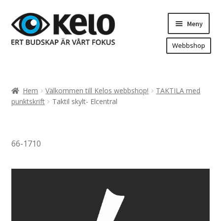
Hoppa
Hoppa
Meny
till
till
navigering
innehåll
Webbshop
Hem
Produkter
Expand
Hem
Välkommen till Kelos webbshop!
TAKTILA med
underm
Arenareklam
punktskrift
Taktil skylt- Elcentral
Bygg/hänvisning och områdeskartor
Dekaler och magnetskyltar
66-1710
Fasadskyltar
Flaggor, Roll-ups mm.
Fordonsdekor
Frigolit och akrylskyltar
Fönsterdekor, dekor, sol-säkerhetsfilm