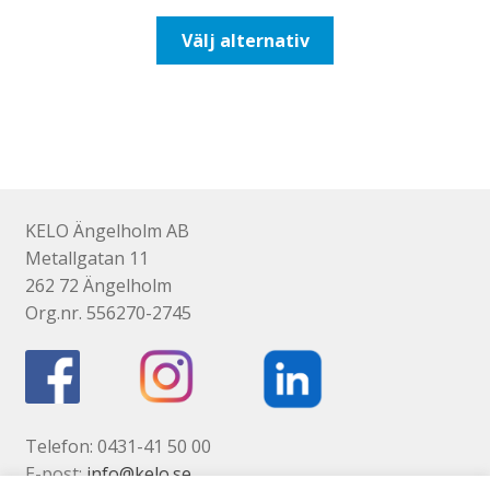
till
Den
Välj alternativ
647,50kr518,00kr
här
produkten
har
flera
varianter.
De
olika
KELO Ängelholm AB
alternativen
Metallgatan 11
kan
262 72 Ängelholm
väljas
Org.nr. 556270-2745
på
produktsidan
Telefon: 0431-41 50 00
E-post:
info@kelo.se