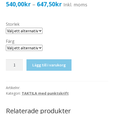
Katalog standardskyltar
Prisintervall:
540,00
kr
647,50
kr
–
Inkl. moms
Köpvillkor Webbshop
540,00kr432,00kr
Sekretess/cookiespolicy; GDPR
till
Storlek
Kontakt
647,50kr518,00kr
Webbshop
Färg
Taktil
Lägg till i varukorg
skylt-
Entréplan
E
mängd
Artikelnr:
Kategori:
TAKTILA med punktskrift
Relaterade produkter