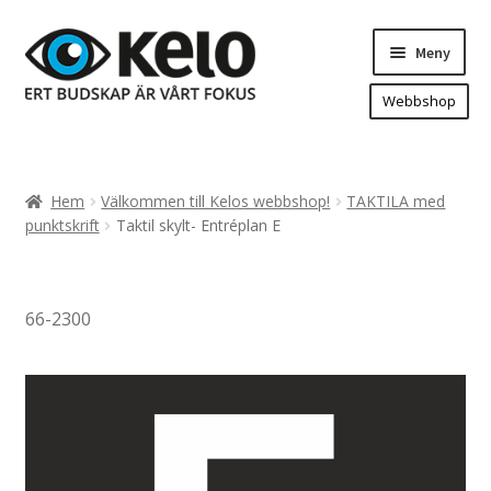
Hoppa
Hoppa
Meny
till
till
navigering
innehåll
Webbshop
Hem
Produkter
Expand
Hem
Välkommen till Kelos webbshop!
TAKTILA med
underm
Arenareklam
punktskrift
Taktil skylt- Entréplan E
Bygg/hänvisning och områdeskartor
Dekaler och magnetskyltar
66-2300
Fasadskyltar
Flaggor, Roll-ups mm.
Fordonsdekor
Frigolit och akrylskyltar
Fönsterdekor, dekor, sol-säkerhetsfilm