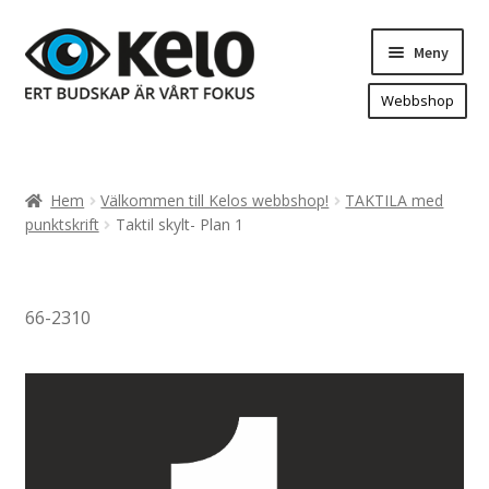
Hoppa
Hoppa
Meny
till
till
navigering
innehåll
Webbshop
Hem
Produkter
Expand
Hem
Välkommen till Kelos webbshop!
TAKTILA med
underm
Arenareklam
punktskrift
Taktil skylt- Plan 1
Bygg/hänvisning och områdeskartor
Dekaler och magnetskyltar
66-2310
Fasadskyltar
Flaggor, Roll-ups mm.
Fordonsdekor
Frigolit och akrylskyltar
Fönsterdekor, dekor, sol-säkerhetsfilm