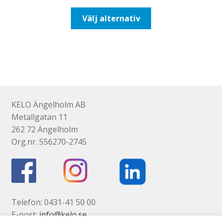
till
Den
Välj alternativ
647,50kr518,00kr
här
produkten
har
flera
varianter.
De
olika
KELO Ängelholm AB
alternativen
Metallgatan 11
kan
262 72 Ängelholm
väljas
Org.nr. 556270-2745
på
produktsidan
Telefon: 0431-41 50 00
E-post:
info@kelo.se