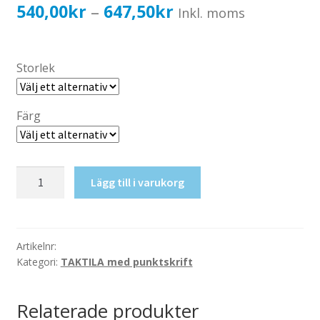
Katalog standardskyltar
Prisintervall:
540,00
kr
647,50
kr
–
Inkl. moms
Köpvillkor Webbshop
540,00kr432,00kr
Sekretess/cookiespolicy; GDPR
till
Storlek
Kontakt
647,50kr518,00kr
Webbshop
Färg
Taktil
Lägg till i varukorg
skylt-
Plan
1
mängd
Artikelnr:
Kategori:
TAKTILA med punktskrift
Relaterade produkter