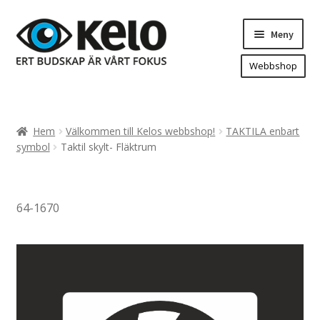
Hoppa
Hoppa
Meny
till
till
navigering
innehåll
Webbshop
Hem
Produkter
Expand
Hem
Välkommen till Kelos webbshop!
TAKTILA enbart
underm
Arenareklam
symbol
Taktil skylt- Fläktrum
Bygg/hänvisning och områdeskartor
Dekaler och magnetskyltar
64-1670
Fasadskyltar
Flaggor, Roll-ups mm.
Fordonsdekor
Frigolit och akrylskyltar
Fönsterdekor, dekor, sol-säkerhetsfilm