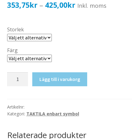
Katalog standardskyltar
Prisintervall:
353,75
kr
425,00
kr
–
Inkl. moms
Köpvillkor Webbshop
353,75kr283,00kr
Sekretess/cookiespolicy; GDPR
till
Storlek
Kontakt
425,00kr340,00kr
Webbshop
Färg
Taktil
Lägg till i varukorg
skylt-
Fläktrum
mängd
Artikelnr:
Kategori:
TAKTILA enbart symbol
Relaterade produkter