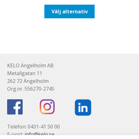
till
Den
Välj alternativ
425,00kr340,00kr
här
produkten
har
flera
varianter.
De
olika
KELO Ängelholm AB
alternativen
Metallgatan 11
kan
262 72 Ängelholm
väljas
Org.nr. 556270-2745
på
produktsidan
Telefon: 0431-41 50 00
E-post:
info@kelo.se