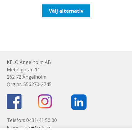
till
Den
Välj alternativ
647,50kr518,00kr
här
produkten
har
flera
varianter.
De
olika
KELO Ängelholm AB
alternativen
Metallgatan 11
kan
262 72 Ängelholm
väljas
Org.nr. 556270-2745
på
produktsidan
Telefon: 0431-41 50 00
E-post:
info@kelo.se