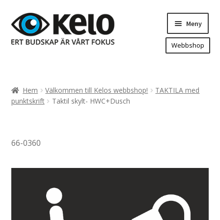
Hoppa
Hoppa
Meny
till
till
navigering
innehåll
Webbshop
Hem
Produkter
Expand
Hem
Välkommen till Kelos webbshop!
TAKTILA med
underm
Arenareklam
punktskrift
Taktil skylt- HWC+Dusch
Bygg/hänvisning och områdeskartor
Dekaler och magnetskyltar
66-0360
Fasadskyltar
Flaggor, Roll-ups mm.
Fordonsdekor
Frigolit och akrylskyltar
Fönsterdekor, dekor, sol-säkerhetsfilm