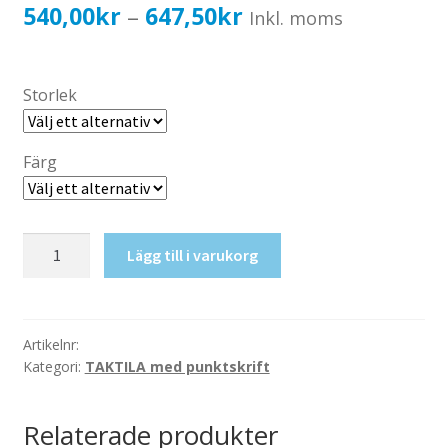
Katalog standardskyltar
Prisintervall:
540,00
kr
647,50
kr
–
Inkl. moms
Köpvillkor Webbshop
540,00kr432,00kr
Sekretess/cookiespolicy; GDPR
till
Storlek
Kontakt
647,50kr518,00kr
Webbshop
Färg
Taktil
Lägg till i varukorg
skylt-
HWC+Dusch
mängd
Artikelnr:
Kategori:
TAKTILA med punktskrift
Relaterade produkter