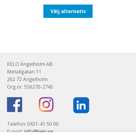
till
Den
Välj alternativ
647,50kr518,00kr
här
produkten
har
flera
varianter.
De
olika
KELO Ängelholm AB
alternativen
Metallgatan 11
kan
262 72 Ängelholm
väljas
Org.nr. 556270-2745
på
produktsidan
Telefon: 0431-41 50 00
E-post:
info@kelo.se