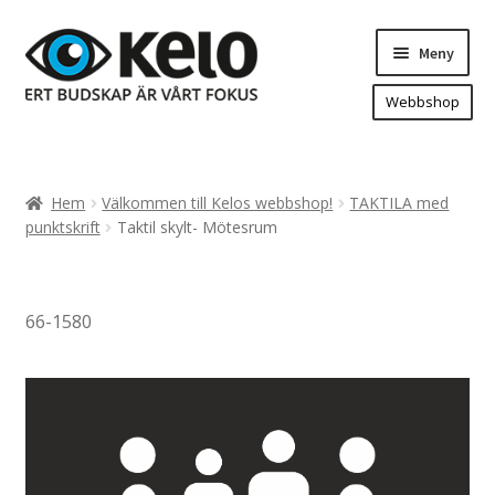
Hoppa
Hoppa
Meny
till
till
navigering
innehåll
Webbshop
Hem
Produkter
Expand
Hem
Välkommen till Kelos webbshop!
TAKTILA med
underm
Arenareklam
punktskrift
Taktil skylt- Mötesrum
Bygg/hänvisning och områdeskartor
Dekaler och magnetskyltar
66-1580
Fasadskyltar
Flaggor, Roll-ups mm.
Fordonsdekor
Frigolit och akrylskyltar
Fönsterdekor, dekor, sol-säkerhetsfilm