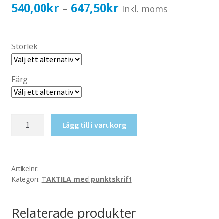
Katalog standardskyltar
Prisintervall:
540,00
kr
647,50
kr
–
Inkl. moms
Köpvillkor Webbshop
540,00kr432,00kr
Sekretess/cookiespolicy; GDPR
till
Storlek
Kontakt
647,50kr518,00kr
Webbshop
Färg
Taktil
Lägg till i varukorg
skylt-
Mötesrum
mängd
Artikelnr:
Kategori:
TAKTILA med punktskrift
Relaterade produkter