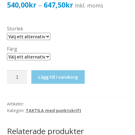
Katalog standardskyltar
Prisintervall:
540,00
kr
647,50
kr
–
Inkl. moms
Köpvillkor Webbshop
540,00kr432,00kr
Sekretess/cookiespolicy; GDPR
till
Storlek
Kontakt
647,50kr518,00kr
Webbshop
Färg
Taktil
Lägg till i varukorg
skylt-
Mötesrum
mängd
Artikelnr:
Kategori:
TAKTILA med punktskrift
Relaterade produkter