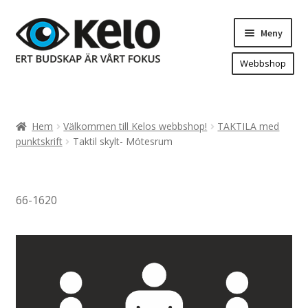
Hoppa
Hoppa
Meny
till
till
navigering
innehåll
Webbshop
Hem
Produkter
Expand
Hem
Välkommen till Kelos webbshop!
TAKTILA med
underm
Arenareklam
punktskrift
Taktil skylt- Mötesrum
Bygg/hänvisning och områdeskartor
Dekaler och magnetskyltar
66-1620
Fasadskyltar
Flaggor, Roll-ups mm.
Fordonsdekor
Frigolit och akrylskyltar
Fönsterdekor, dekor, sol-säkerhetsfilm