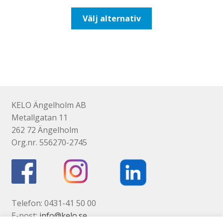
till
Den
Välj alternativ
647,50kr518,00kr
här
produkten
har
flera
varianter.
De
olika
KELO Ängelholm AB
alternativen
Metallgatan 11
kan
262 72 Ängelholm
väljas
Org.nr. 556270-2745
på
produktsidan
Telefon: 0431-41 50 00
E-post:
info@kelo.se