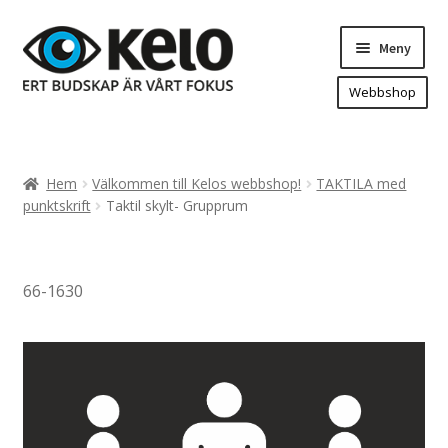
Hoppa
Hoppa
Meny
till
till
navigering
innehåll
Webbshop
Hem
Produkter
Expand
Hem
Välkommen till Kelos webbshop!
TAKTILA med
underm
Arenareklam
punktskrift
Taktil skylt- Grupprum
Bygg/hänvisning och områdeskartor
Dekaler och magnetskyltar
66-1630
Fasadskyltar
Flaggor, Roll-ups mm.
Fordonsdekor
Frigolit och akrylskyltar
Fönsterdekor, dekor, sol-säkerhetsfilm