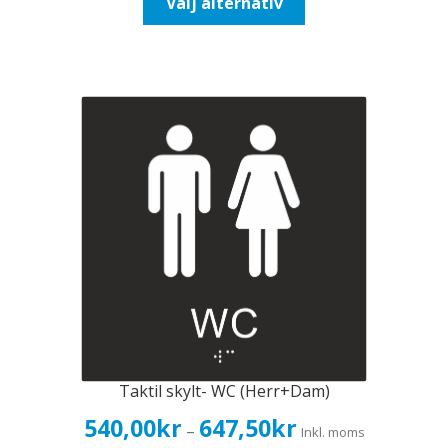
Välj alternativ
647,50kr518,00kr
här
produkten
har
flera
varianter.
De
olika
alternativen
kan
väljas
på
produktsidan
Taktil skylt- WC (Herr+Dam)
Prisintervall:
540,00
kr
647,50
kr
–
Inkl. moms
540,00kr432,00kr