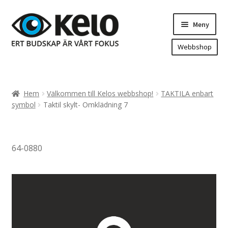
Hoppa
Hoppa
Meny
till
till
navigering
innehåll
Webbshop
Hem
Produkter
Expand
Hem
Välkommen till Kelos webbshop!
TAKTILA enbart
underm
Arenareklam
symbol
Taktil skylt- Omklädning 7
Bygg/hänvisning och områdeskartor
Dekaler och magnetskyltar
64-0880
Fasadskyltar
Flaggor, Roll-ups mm.
Fordonsdekor
Frigolit och akrylskyltar
Fönsterdekor, dekor, sol-säkerhetsfilm