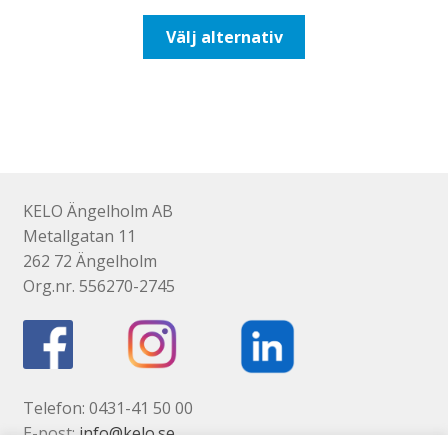
till
Den
Välj alternativ
425,00kr340,00kr
här
produkten
har
flera
varianter.
De
olika
KELO Ängelholm AB
alternativen
Metallgatan 11
kan
262 72 Ängelholm
väljas
Org.nr. 556270-2745
på
produktsidan
Telefon: 0431-41 50 00
E-post:
info@kelo.se