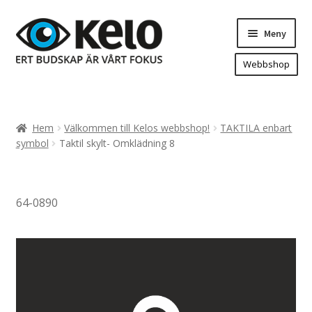
Hoppa
Hoppa
Meny
till
till
navigering
innehåll
Webbshop
Hem
Produkter
Expand
Hem
Välkommen till Kelos webbshop!
TAKTILA enbart
underm
Arenareklam
symbol
Taktil skylt- Omklädning 8
Bygg/hänvisning och områdeskartor
Dekaler och magnetskyltar
64-0890
Fasadskyltar
Flaggor, Roll-ups mm.
Fordonsdekor
Frigolit och akrylskyltar
Fönsterdekor, dekor, sol-säkerhetsfilm