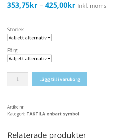
Katalog standardskyltar
Prisintervall:
353,75
kr
425,00
kr
–
Inkl. moms
Köpvillkor Webbshop
353,75kr283,00kr
Sekretess/cookiespolicy; GDPR
till
Storlek
Kontakt
425,00kr340,00kr
Webbshop
Färg
Taktil
Lägg till i varukorg
skylt-
Omklädning
8
mängd
Artikelnr:
Kategori:
TAKTILA enbart symbol
Relaterade produkter