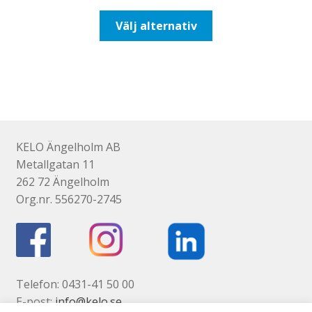
till
Den
Välj alternativ
425,00kr340,00kr
här
produkten
har
flera
varianter.
De
olika
KELO Ängelholm AB
alternativen
Metallgatan 11
kan
262 72 Ängelholm
väljas
Org.nr. 556270-2745
på
produktsidan
Telefon: 0431-41 50 00
E-post:
info@kelo.se