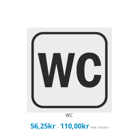
WC
Prisintervall:
56,25
kr
110,00
kr
–
Inkl. moms
56,25kr45,00kr