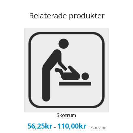
Relaterade produkter
Skötrum
Prisintervall:
56,25
kr
110,00
kr
–
Inkl. moms
56,25kr45,00kr