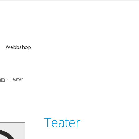
kr
Webbshop
ram
Teater
Teater