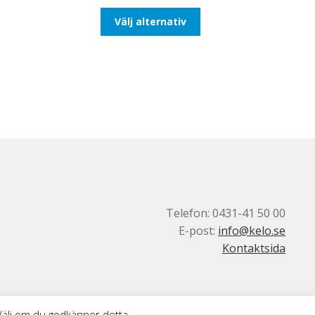
till
Den
Välj alternativ
110,00kr88,00kr
här
produkten
har
flera
varianter.
De
olika
alternativen
kan
väljas
på
produktsidan
Telefon: 0431-41 50 00
E-post:
info@kelo.se
Kontaktsida
 Välj om du godkänner detta.