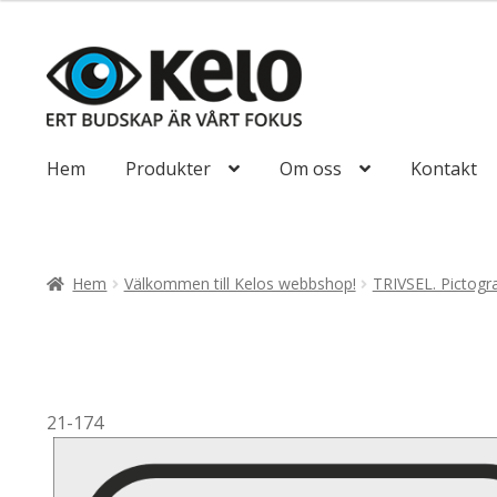
till
110,00kr88,00
Hoppa
Hoppa
till
till
navigering
innehåll
Hem
Produkter
Om oss
Kontakt
Hem
Välkommen till Kelos webbshop!
TRIVSEL. Pictog
21-174