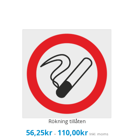
Rökning tillåten
Prisintervall:
56,25
kr
110,00
kr
–
Inkl. moms
56,25kr45,00kr