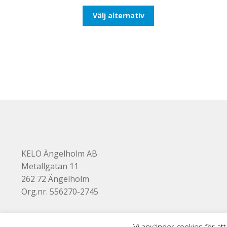
till
Den
Välj alternativ
110,00kr88,00kr
här
produkten
har
flera
varianter.
De
olika
alternativen
kan
väljas
på
produktsidan
KELO Ängelholm AB
Metallgatan 11
262 72 Ängelholm
Org.nr. 556270-2745
Vi använder cookies för att