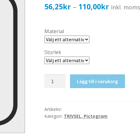
Prisinterv
56,25
kr
110,00
kr
–
Inkl. mom
56,25kr4
till
Material
110,00kr
Storlek
Teater
Lägg till i varukorg
mängd
Artikelnr:
Kategori:
TRIVSEL. Pictogram