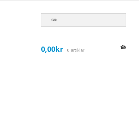
0,00
kr
0 artiklar