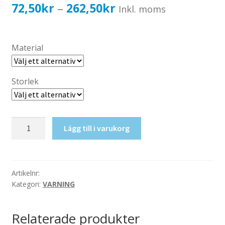
Katalog standardskyltar
Prisintervall:
72,50
kr
262,50
kr
–
Inkl. moms
Köpvillkor Webbshop
72,50kr58,00kr
Sekretess/cookiespolicy; GDPR
till
Material
Kontakt
262,50kr210,00kr
Webbshop
Storlek
Varning,
Lägg till i varukorg
tom
mängd
Artikelnr:
Kategori:
VARNING
Relaterade produkter