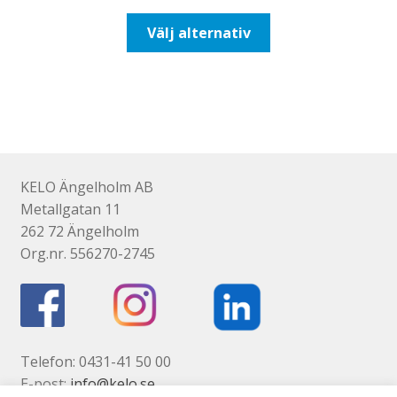
till
Den
Välj alternativ
116,25kr93,00kr
här
produkten
har
flera
varianter.
De
olika
KELO Ängelholm AB
alternativen
Metallgatan 11
kan
262 72 Ängelholm
väljas
Org.nr. 556270-2745
på
produktsidan
Telefon: 0431-41 50 00
E-post:
info@kelo.se