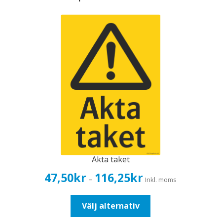
Akta taket
Prisintervall:
47,50
kr
116,25
kr
–
Inkl. moms
47,50kr38,00kr
till
Den
Välj alternativ
116,25kr93,00kr
här